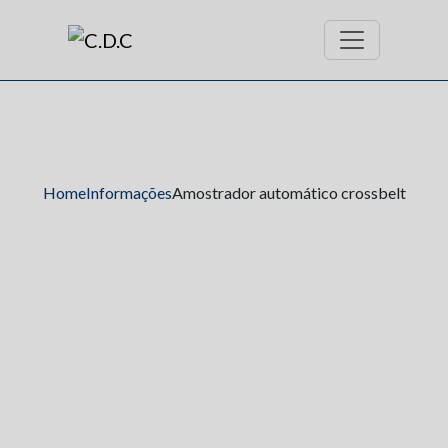
Home
Informações
Amostrador automático crossbelt
Amostrador
automático crossbelt