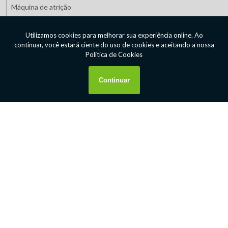
Máquina de atrição
Máquinas de mineração preço
Máquinas de mineração valor
Máquinas para indústria de mineração
Máquinas para indústria de minério
Máquinas para mineração
Orçamento de equipamentos de mineração
Peneirador vibratório suspenso
Prato pelotizador
Preparador automático de polímero líquido