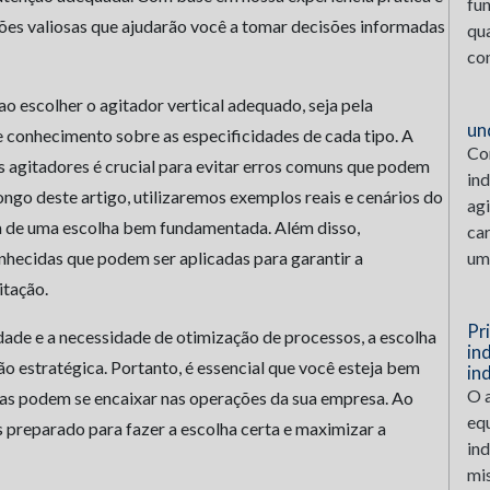
fun
es valiosas que ajudarão você a tomar decisões informadas
qu
con
o escolher o agitador vertical adequado, seja pela
un
e conhecimento sobre as especificidades de cada tipo. A
Com
s agitadores é crucial para evitar erros comuns que podem
ind
longo deste artigo, utilizaremos exemplos reais e cenários do
agi
ncia de uma escolha bem fundamentada. Além disso,
car
hecidas que podem ser aplicadas para garantir a
um.
itação.
Pr
ade e a necessidade de otimização de processos, a escolha
ind
são estratégica. Portanto, é essencial que você esteja bem
ind
O a
las podem se encaixar nas operações da sua empresa. Ao
eq
s preparado para fazer a escolha certa e maximizar a
ind
mi