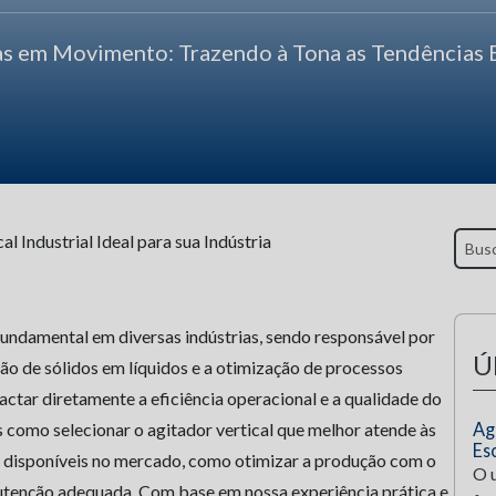
as em Movimento: Trazendo à Tona as Tendências 
fundamental em diversas indústrias, sendo responsável por
Ú
ão de sólidos em líquidos e a otimização de processos
actar diretamente a eficiência operacional e a qualidade do
 como selecionar o agitador vertical que melhor atende às
Ag
Es
os disponíveis no mercado, como otimizar a produção com o
O 
utenção adequada. Com base em nossa experiência prática e