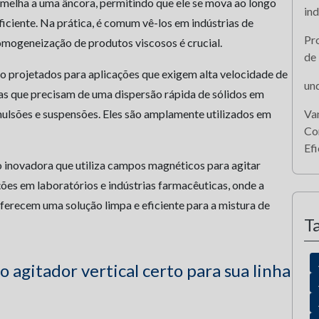
emelha a uma âncora, permitindo que ele se mova ao longo
ind
iciente. Na prática, é comum vê-los em indústrias de
Pro
omogeneização de produtos viscosos é crucial.
de
ão projetados para aplicações que exigem alta velocidade de
un
ras que precisam de uma dispersão rápida de sólidos em
ulsões e suspensões. Eles são amplamente utilizados em
Va
Co
Efi
 inovadora que utiliza campos magnéticos para agitar
ações em laboratórios e indústrias farmacêuticas, onde a
oferecem uma solução limpa e eficiente para a mistura de
T
agitador vertical certo para sua linha