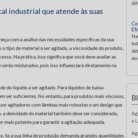
dif
al industrial que atende às suas
Co
Ef
Na
omeça com a análise das necessidades específicas da sua
ind
o tipo de material a ser agitado, a viscosidade do produto,
de
esso. Na prática, isso significa que você deve avaliar as
dos
 serão misturados, pois isso influenciará diretamente na
de do líquido a ser agitado. Para líquidos de baixa
m ser suficientes. No entanto, para produtos mais viscosos,
B
por agitadores com lâminas mais robustas e um design que
, a densidade do material também deve ser considerada,
Ag
e 
r mais potente para garantir a agitação adequada.
Agi
o. Se a sua linha de produção demanda grandes quantidades