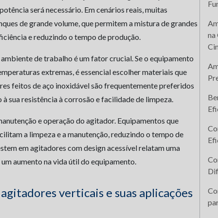
Fu
otência será necessário. Em cenários reais, muitas
anques de grande volume, que permitem a mistura de grandes
Am
na 
ficiência e reduzindo o tempo de produção.
Ci
 ambiente de trabalho é um fator crucial. Se o equipamento
Am
emperaturas extremas, é essencial escolher materiais que
Pre
res feitos de aço inoxidável são frequentemente preferidos
Ben
 à sua resistência à corrosão e facilidade de limpeza.
Ef
e manutenção e operação do agitador. Equipamentos que
Com
cilitam a limpeza e a manutenção, reduzindo o tempo de
Efi
vestem em agitadores com design acessível relatam uma
Com
e um aumento na vida útil do equipamento.
Dif
 agitadores verticais e suas aplicações
Com
pa