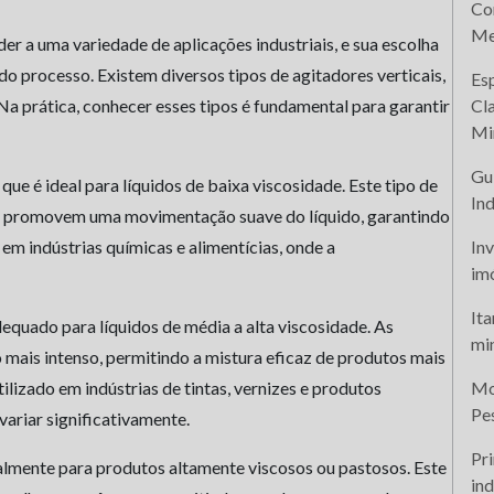
Co
Me
er a uma variedade de aplicações industriais, e sua escolha
do processo. Existem diversos tipos de agitadores verticais,
Es
Na prática, conhecer esses tipos é fundamental para garantir
Cl
Mi
Gu
que é ideal para líquidos de baixa viscosidade. Este tipo de
Ind
que promovem uma movimentação suave do líquido, garantindo
m indústrias químicas e alimentícias, onde a
Inv
im
It
dequado para líquidos de média a alta viscosidade. As
mi
 mais intenso, permitindo a mistura eficaz de produtos mais
ilizado em indústrias de tintas, vernizes e produtos
Mo
Pe
variar significativamente.
Pri
almente para produtos altamente viscosos ou pastosos. Este
ind