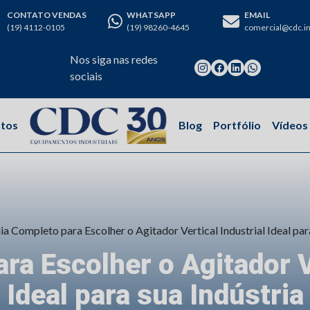
CONTATO VENDAS
WHATSAPP
EMAIL
(19) 4112-0105
(19) 98260-4645
comercial@cdc.in
Nos siga nas redes
sociais
tos
Blog
Portfólio
Vídeos
ia Completo para Escolher o Agitador Vertical Industrial Ideal par
ra Escolher o Agitador Ve
Ideal para sua Indústria