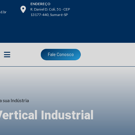
ENDEREÇO
R. Daniel D. Coli, 51 - CEP
d.br
13177-440, Sumaré-SP
Fale Conosco
a sua Indústria
rtical Industrial