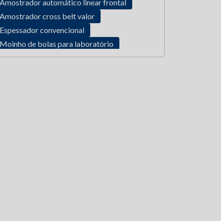
Amostrador automático linear frontal
Amostrador cross belt valor
Espessador convencional
Moinho de bolas para laboratório
Preparador de polímero contínuo compacto
Quarteador de amostras