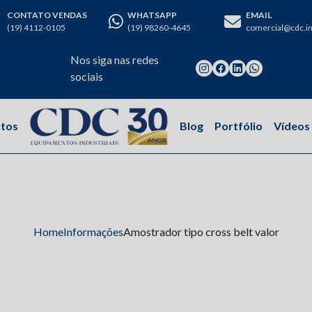
CONTATO VENDAS
WHATSAPP
EMAIL
(19) 4112-0105
(19) 98260-4645
comercial@cdc.in
Nos siga nas redes
sociais
tos
Blog
Portfólio
Vídeos
Home
Informações
Amostrador tipo cross belt valor
strador tipo cross belt v