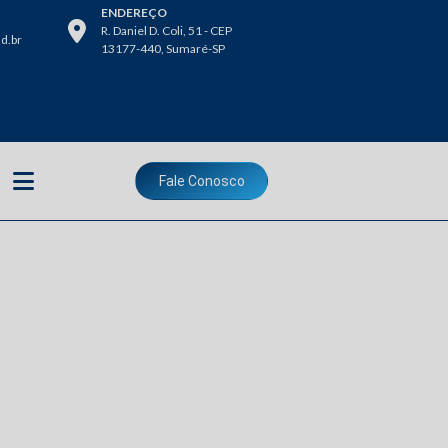
ENDEREÇO
R. Daniel D. Coli, 51 - CEP
d.br
13177-440, Sumaré-SP
Fale Conosco
alor