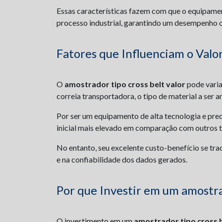
Essas características fazem com que o equipamen
processo industrial, garantindo um desempenho o
Fatores que Influenciam o Valo
O
amostrador tipo cross belt valor
pode varia
correia transportadora, o tipo de material a ser
Por ser um equipamento de alta tecnologia e pre
inicial mais elevado em comparação com outros 
No entanto, seu excelente custo-benefício se tra
e na confiabilidade dos dados gerados.
Por que Investir em um amostrad
O investimento em um
amostrador tipo cross b