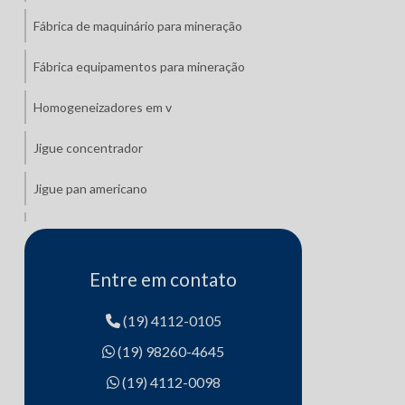
Fábrica de maquinário para mineração
Fábrica equipamentos para mineração
Homogeneizadores em v
Jigue concentrador
Jigue pan americano
Jigue yuba
Jigues trapezoidal
Entre em contato
Maquinário para recuperação de minerais
(19) 4112-0105
(19) 98260-4645
Mesa de concentração gravimétrica
(19) 4112-0098
Moinho de barras ou bolas