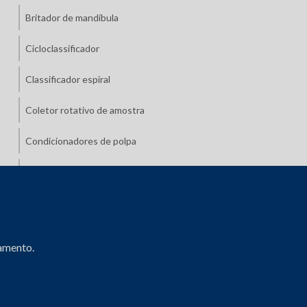
Britador de mandíbula
Cicloclassificador
Classificador espiral
Coletor rotativo de amostra
Condicionadores de polpa
Conjuntos de hidrociclonagem portátil
Célula de atrição
Célula de flotação convencional
çamento.
Célula de flotação de bancada
Disco de pelotização