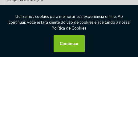
Máquinas de mineração preço
Máquinas de mineração valor
Máquinas para indústria de mineração
Máquinas para indústria de minério
Máquinas para mineração
Orçamento de equipamentos de mineração
Peneirador vibratório suspenso
Prato pelotizador
Preparador automático de polímero líquido
Preparador de polímero