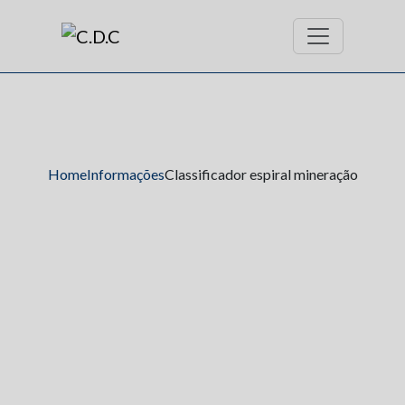
Home
Informações
Classificador espiral mineração
Classificador espiral
mineração