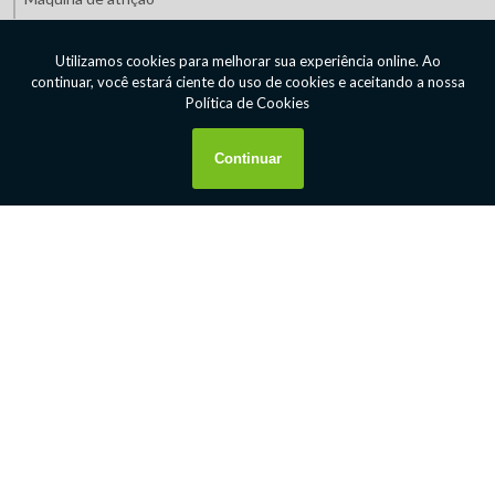
Máquinas de mineração preço
Máquinas de mineração valor
Máquinas para indústria de mineração
Máquinas para indústria de minério
Máquinas para mineração
Orçamento de equipamentos de mineração
Peneirador vibratório suspenso
Prato pelotizador
Preparador automático de polímero líquido