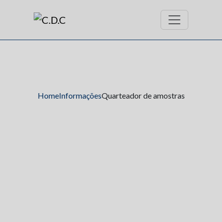
Home
Informações
Quarteador de amostras
Quarteador de
amostras